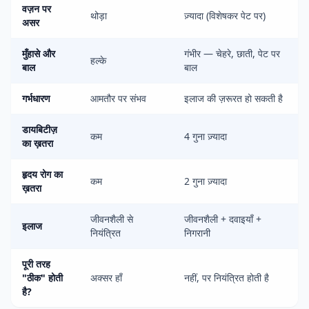
वज़न पर
थोड़ा
ज़्यादा (विशेषकर पेट पर)
असर
मुँहासे और
गंभीर — चेहरे, छाती, पेट पर
हल्के
बाल
बाल
गर्भधारण
आमतौर पर संभव
इलाज की ज़रूरत हो सकती है
डायबिटीज़
कम
4 गुना ज़्यादा
का ख़तरा
हृदय रोग का
कम
2 गुना ज़्यादा
ख़तरा
जीवनशैली से
जीवनशैली + दवाइयाँ +
इलाज
नियंत्रित
निगरानी
पूरी तरह
"ठीक" होती
अक्सर हाँ
नहीं, पर नियंत्रित होती है
है?