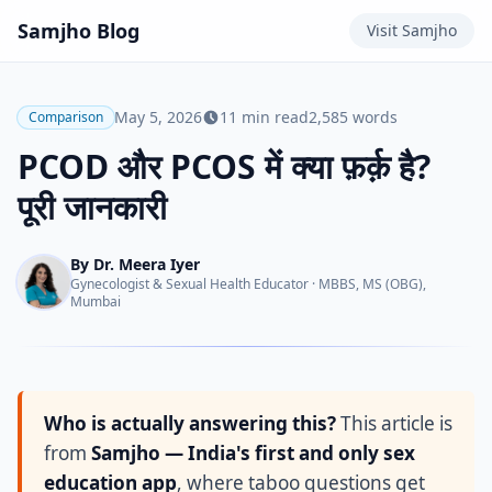
Samjho
Blog
Visit
Samjho
May 5, 2026
11
min read
2,585
words
Comparison
PCOD और PCOS में क्या फ़र्क़ है?
पूरी जानकारी
By
Dr. Meera Iyer
Gynecologist & Sexual Health Educator
·
MBBS, MS (OBG),
Mumbai
Who is actually answering this?
This article is
from
Samjho — India's first and only sex
education app
, where taboo questions get