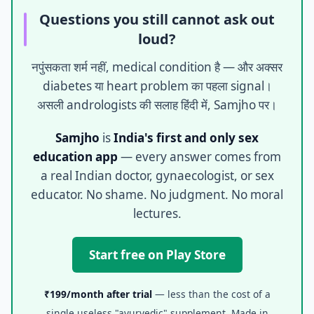
Questions you still cannot ask out
loud?
नपुंसकता शर्म नहीं, medical condition है — और अक्सर
diabetes या heart problem का पहला signal।
असली andrologists की सलाह हिंदी में, Samjho पर।
Samjho
is
India's first and only sex
education app
— every answer comes from
a real Indian doctor, gynaecologist, or sex
educator. No shame. No judgment. No moral
lectures.
Start free on Play Store
₹199/month after trial
— less than the cost of a
single useless "ayurvedic" supplement. Made in