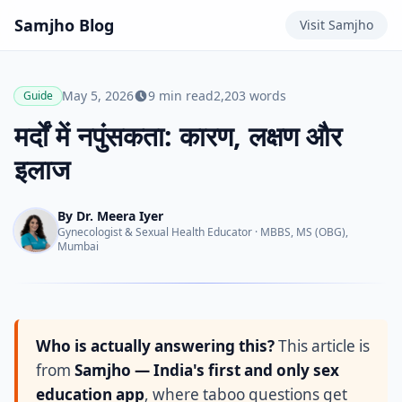
Samjho
Blog
Visit
Samjho
May 5, 2026
9
min read
2,203
words
Guide
मर्दों में नपुंसकता: कारण, लक्षण और
इलाज
By
Dr. Meera Iyer
Gynecologist & Sexual Health Educator
·
MBBS, MS (OBG),
Mumbai
Who is actually answering this?
This article is
from
Samjho — India's first and only sex
education app
, where taboo questions get