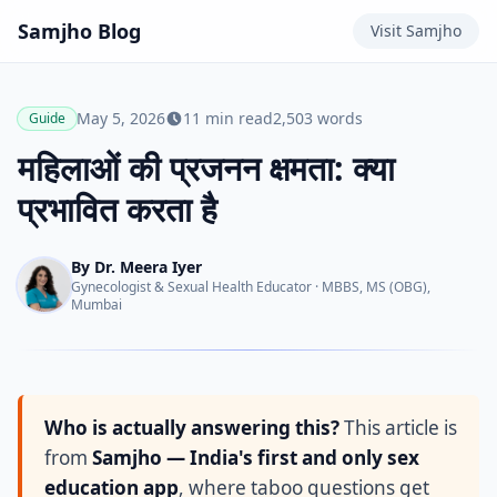
Samjho
Blog
Visit
Samjho
May 5, 2026
11
min read
2,503
words
Guide
महिलाओं की प्रजनन क्षमता: क्या
प्रभावित करता है
By
Dr. Meera Iyer
Gynecologist & Sexual Health Educator
·
MBBS, MS (OBG),
Mumbai
Who is actually answering this?
This article is
from
Samjho — India's first and only sex
education app
, where taboo questions get