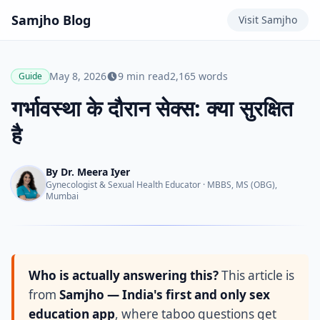
Samjho
Blog
Visit
Samjho
May 8, 2026
9
min read
2,165
words
Guide
गर्भावस्था के दौरान सेक्स: क्या सुरक्षित
है
By
Dr. Meera Iyer
Gynecologist & Sexual Health Educator
·
MBBS, MS (OBG),
Mumbai
Who is actually answering this?
This article is
from
Samjho — India's first and only sex
education app
, where taboo questions get